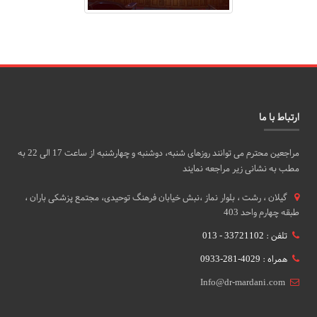
ارتباط با ما
مراجعین محترم می توانند روزهای شنبه، دوشنبه و چهارشنبه از ساعت 17 الی 22 به
مطب به نشانی زیر مراجعه نمایند
گيلان ، رشت ، بلوار نماز ،نبش خیابان فرهنگ توحیدی، مجتمع پزشکی باران ،
طبقه چهارم واحد 403
تلفن : 33721102 - 013
همراه : 4029-281-0933
Info@dr-mardani.com